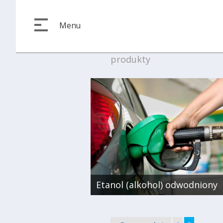
Menu
produkty
Etanol (alkohol) odwodniony