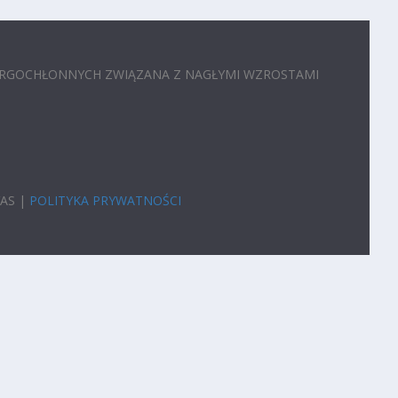
RGOCHŁONNYCH ZWIĄZANA Z NAGŁYMI WZROSTAMI
VAS |
POLITYKA PRYWATNOŚCI