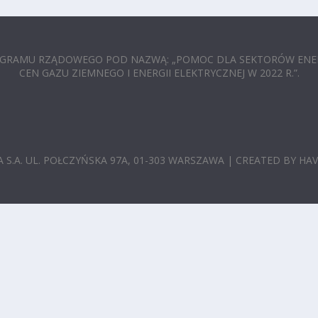
ROGRAMU RZĄDOWEGO POD NAZWĄ: „POMOC DLA SEKTORÓW ENE
CEN GAZU ZIEMNEGO I ENERGII ELEKTRYCZNEJ W 2022 R.”.
 S.A. UL. POŁCZYŃSKA 97A, 01-303 WARSZAWA | CREATED BY HA