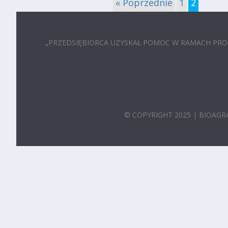
« Poprzednie
1
2
„PRZEDSIĘBIORCA UZYSKAŁ POMOC W RAMACH P
© COPYRIGHT 2025 | BIOAGRA