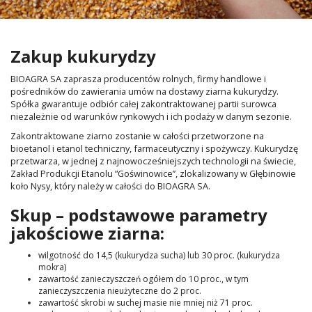
Zakup kukurydzy
BIOAGRA SA zaprasza producentów rolnych, firmy handlowe i
pośredników do zawierania umów na dostawy ziarna kukurydzy.
Spółka gwarantuje odbiór całej zakontraktowanej partii surowca
niezależnie od warunków rynkowych i ich podaży w danym sezonie.
Zakontraktowane ziarno zostanie w całości przetworzone na
bioetanol i etanol techniczny, farmaceutyczny i spożywczy. Kukurydzę
przetwarza, w jednej z najnowocześniejszych technologii na świecie,
Zakład Produkcji Etanolu ”Goświnowice’’, zlokalizowany w Głębinowie
koło Nysy, który należy w całości do BIOAGRA SA.
Skup – podstawowe parametry
jakościowe ziarna:
wilgotność do 14,5 (kukurydza sucha) lub 30 proc. (kukurydza
mokra)
zawartość zanieczyszczeń ogółem do 10 proc., w tym
zanieczyszczenia nieużyteczne do 2 proc.
zawartość skrobi w suchej masie nie mniej niż 71 proc.