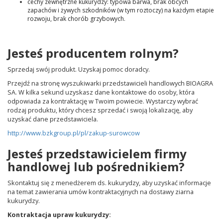
cechy zewnętrzne kukurydzy: typowa barwa, brak obcych
zapachów i żywych szkodników (w tym roztoczy) na każdym etapie
rozwoju, brak chorób grzybowych.
Jesteś producentem rolnym?
Sprzedaj swój produkt. Uzyskaj pomoc doradcy.
Przejdź na stronę wyszukiwarki przedstawicieli handlowych BIOAGRA
SA. W kilka sekund uzyskasz dane kontaktowe do osoby, która
odpowiada za kontraktację w Twoim powiecie. Wystarczy wybrać
rodzaj produktu, który chcesz sprzedać i swoją lokalizację, aby
uzyskać dane przedstawiciela.
http://www.bzkgroup.pl/pl/zakup-surowcow
Jesteś przedstawicielem firmy
handlowej lub pośrednikiem?
Skontaktuj się z menedżerem ds. kukurydzy, aby uzyskać informacje
na temat zawierania umów kontraktacyjnych na dostawy ziarna
kukurydzy.
Kontraktacja upraw kukurydzy: