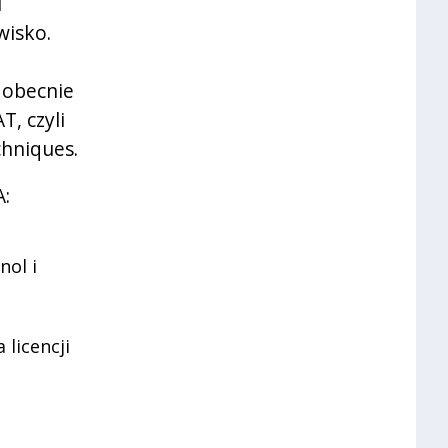
i
wisko.
 obecnie
, czyli
chniques.
A:
nol i
 licencji