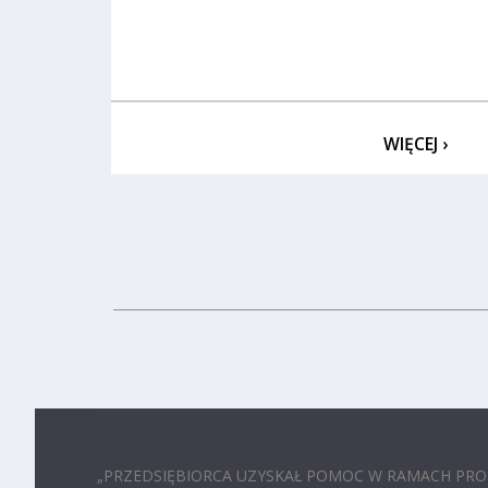
WIĘCEJ ›
„PRZEDSIĘBIORCA UZYSKAŁ POMOC W RAMACH P