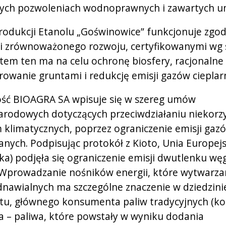
ych pozwoleniach wodnoprawnych i zawartych 
rodukcji Etanolu „Goświnowice” funkcjonuje zgod
i zrównoważonego rozwoju, certyfikowanymi wg
stem ten ma na celu ochronę biosfery, racjonalne
owanie gruntami i redukcję emisji gazów cieplar
ość BIOAGRA SA wpisuje się w szereg umów
rodowych dotyczących przeciwdziałaniu niekor
klimatycznych, poprzez ograniczenie emisji gaz
ianych. Podpisując protokół z Kioto, Unia Europej
ka) podjęła się ograniczenie emisji dwutlenku węg
 Wprowadzanie nośników energii, które wytwarza
dnawialnych ma szczególne znaczenie w dziedzini
tu, głównego konsumenta paliw tradycyjnych (ko
a – paliwa, które powstały w wyniku dodania