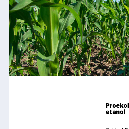
Proekol
etanol