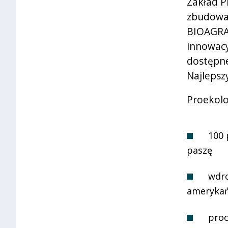
Zakład P
zbudowan
BIOAGRA 
innowacy
dostępne
Najlepsz
Proekolo
100 
paszę
wdro
amerykań
proc