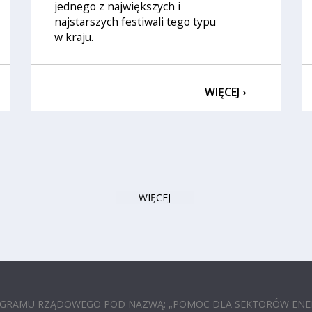
jednego z największych i
najstarszych festiwali tego typu
w kraju.
WIĘCEJ ›
WIĘCEJ
ROGRAMU RZĄDOWEGO POD NAZWĄ: „POMOC DLA SEKTORÓW ENE