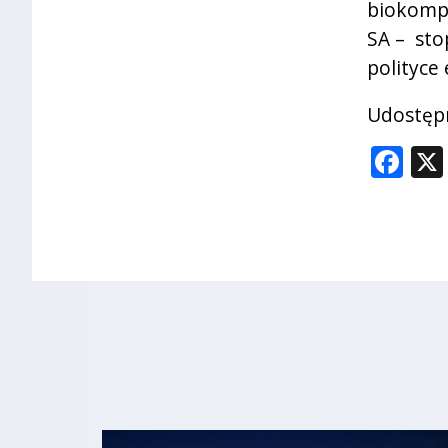
biokomp
SA – sto
polityce 
Udostępn
Fa