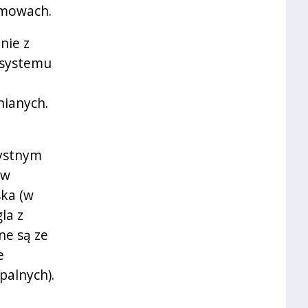
umowach.
nie z
 systemu
nianych.
zystnym
ów
ska (w
la z
ne są ze
e
palnych).