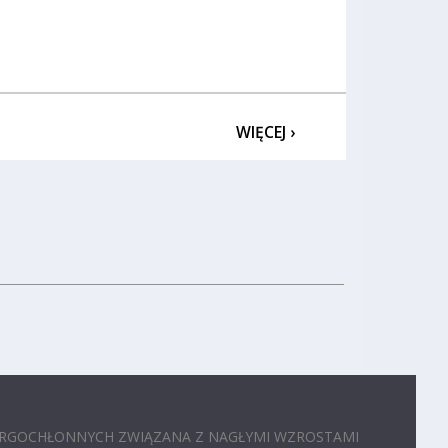
WIĘCEJ ›
RGOCHŁONNYCH ZWIĄZANA Z NAGŁYMI WZROSTAMI