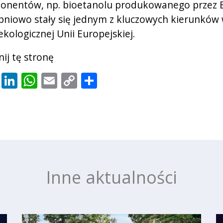
onentów, np. bioetanolu produkowanego przez
pniowo stały się jednym z kluczowych kierunków
ekologicznej Unii Europejskiej.
ij tę stronę
cebook
X
LinkedIn
WhatsApp
Email
Copy
Share
Link
Inne aktualności