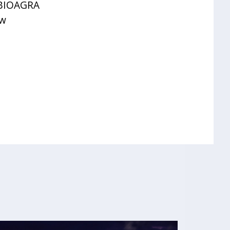
 BIOAGRA
 w