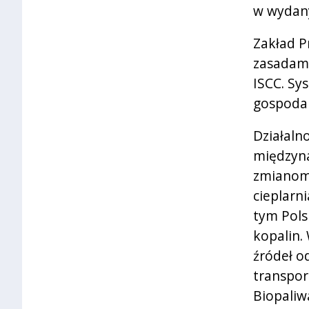
w wydan
Zakład P
zasadam
ISCC. Sy
gospodar
Działaln
międzyna
zmianom 
cieplarn
tym Pols
kopalin.
źródeł o
transpor
Biopaliw