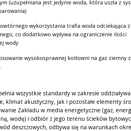
m (uzupełniana jest jedynie woda, która uszła z sy
arowania)
owtórnego wykorzystania trafia woda odciekająca 
anego, co dodatkowo wpływa na ograniczenie ilości
ej wody
osowanie wysokosprawnej kotłowni na gaz ziemny 
.
pełnia wszystkie standardy w zakresie oddziaływa
e, klimat akustyczny, jak i pozostałe elementy śr
wanie Zakładu w media energetyczne (gaz, energ
zną, wodę) i odbiór z jego terenu ścieków bytowy
wód deszczowych, odbywa się na warunkach okr