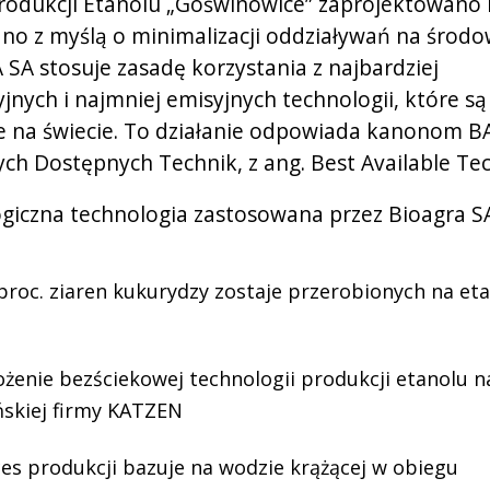
rodukcji Etanolu „Goświnowice” zaprojektowano 
o z myślą o minimalizacji oddziaływań na środo
SA stosuje zasadę korzystania z najbardziej
jnych i najmniej emisyjnych technologii, które są
 na świecie. To działanie odpowiada kanonom BAT
ych Dostępnych Technik, z ang. Best Available Te
giczna technologia zastosowana przez Bioagra S
proc. ziaren kukurydzy zostaje przerobionych na eta
żenie bezściekowej technologii produkcji etanolu na
skiej firmy KATZEN
es produkcji bazuje na wodzie krążącej w obiegu