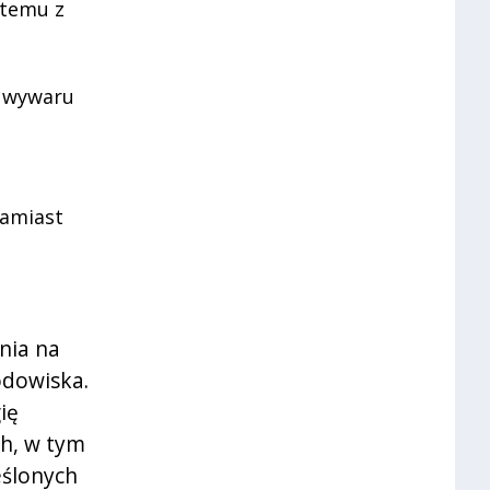
stemu z
z wywaru
zamiast
nia na
odowiska.
ię
ch, w tym
eślonych