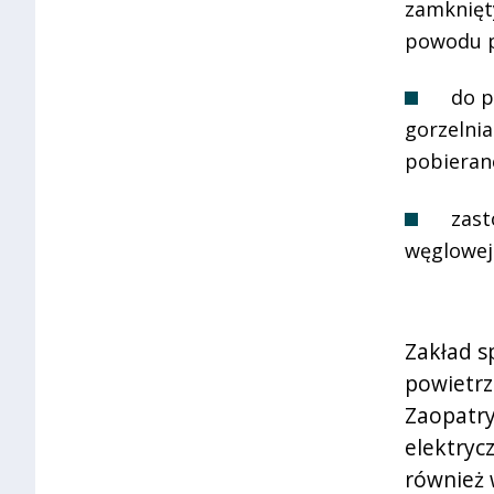
zamknięty
powodu p
do p
gorzelni
pobieran
zast
węglowej
Zakład s
powietrz
Zaopatry
elektryc
również 