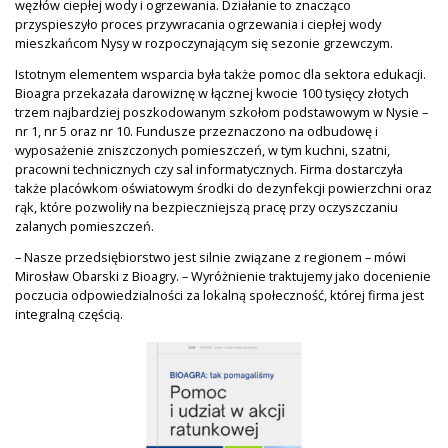
węzłów ciepłej wody i ogrzewania. Działanie to znacząco
przyspieszyło proces przywracania ogrzewania i ciepłej wody
mieszkańcom Nysy w rozpoczynającym się sezonie grzewczym.
Istotnym elementem wsparcia była także pomoc dla sektora edukacji.
Bioagra przekazała darowiznę w łącznej kwocie 100 tysięcy złotych
trzem najbardziej poszkodowanym szkołom podstawowym w Nysie –
nr 1, nr 5 oraz nr 10. Fundusze przeznaczono na odbudowę i
wyposażenie zniszczonych pomieszczeń, w tym kuchni, szatni,
pracowni technicznych czy sal informatycznych. Firma dostarczyła
także placówkom oświatowym środki do dezynfekcji powierzchni oraz
rąk, które pozwoliły na bezpieczniejszą pracę przy oczyszczaniu
zalanych pomieszczeń.
– Nasze przedsiębiorstwo jest silnie związane z regionem – mówi
Mirosław Obarski z Bioagry. – Wyróżnienie traktujemy jako docenienie
poczucia odpowiedzialności za lokalną społeczność, której firma jest
integralną częścią.