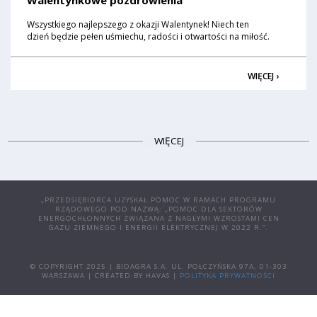
Wszystkiego najlepszego z okazji Walentynek! Niech ten
dzień będzie pełen uśmiechu, radości i otwartości na miłość.
WIĘCEJ ›
WIĘCEJ
„PRZEDSIĘBIORCA UZYSKAŁ POMOC W RAMACH PROGRAMU
RZĄDOWEGO POD NAZWĄ: „POMOC DLA SEKTORÓW
ENERGOCHŁONNYCH ZWIĄZANA Z NAGŁYMI WZROSTAMI CEN
GAZU ZIEMNEGO I ENERGII ELEKTRYCZNEJ W 2022 R.”.
© COPYRIGHT 2025 | BIOAGRA S.A. UL. POŁCZYŃSKA 97A, 01-303
WARSZAWA | CREATED BY HAVAS |
POLITYKA PRYWATNOŚCI