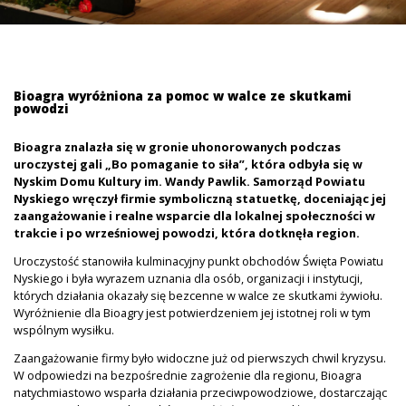
Bioagra wyróżniona za pomoc w walce ze skutkami
powodzi
Bioagra znalazła się w gronie uhonorowanych podczas
uroczystej gali „Bo pomaganie to siła”, która odbyła się w
Nyskim Domu Kultury im. Wandy Pawlik. Samorząd Powiatu
Nyskiego wręczył firmie symboliczną statuetkę, doceniając jej
zaangażowanie i realne wsparcie dla lokalnej społeczności w
trakcie i po wrześniowej powodzi, która dotknęła region.
Uroczystość stanowiła kulminacyjny punkt obchodów Święta Powiatu
Nyskiego i była wyrazem uznania dla osób, organizacji i instytucji,
których działania okazały się bezcenne w walce ze skutkami żywiołu.
Wyróżnienie dla Bioagry jest potwierdzeniem jej istotnej roli w tym
wspólnym wysiłku.
Zaangażowanie firmy było widoczne już od pierwszych chwil kryzysu.
W odpowiedzi na bezpośrednie zagrożenie dla regionu, Bioagra
natychmiastowo wsparła działania przeciwpowodziowe, dostarczając