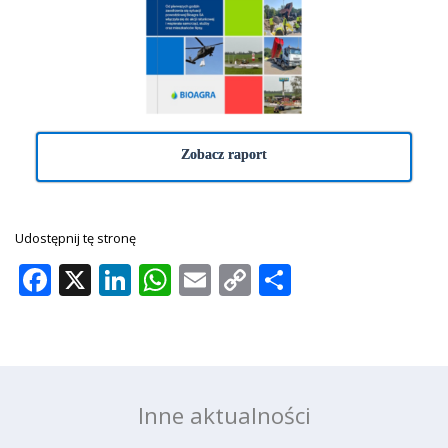
Zobacz raport
Udostępnij tę stronę
Facebook
X
LinkedIn
WhatsApp
Email
Copy
Share
Link
Inne aktualności