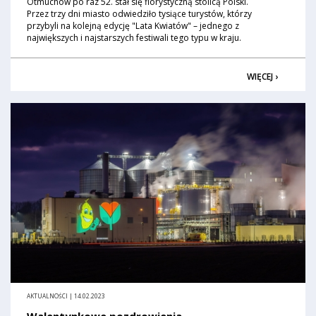
Otmuchów po raz 52. stał się florystyczną stolicą Polski.
Przez trzy dni miasto odwiedziło tysiące turystów, którzy
przybyli na kolejną edycję "Lata Kwiatów" – jednego z
największych i najstarszych festiwali tego typu w kraju.
WIĘCEJ ›
AKTUALNOŚCI | 14.02.2023
Walentynkowe pozdrowienia