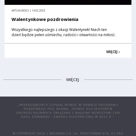
AKTUALNOŚCI | 14.02.2023
Walentynkowe pozdrowienia
Wszystkiego najlepszego z okazji Walentynek! Niech ten
dzień będzie pełen uśmiechu, radości i otwartości na miłość.
WIĘCEJ ›
WIĘCEJ
„PRZEDSIĘBIORCA UZYSKAŁ POMOC W RAMACH PROGRAMU
RZĄDOWEGO POD NAZWĄ: „POMOC DLA SEKTORÓW
ENERGOCHŁONNYCH ZWIĄZANA Z NAGŁYMI WZROSTAMI CEN
GAZU ZIEMNEGO I ENERGII ELEKTRYCZNEJ W 2022 R.”.
© COPYRIGHT 2025 | BIOAGRA S.A. UL. POŁCZYŃSKA 97A, 01-303