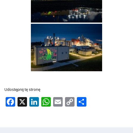
Udostępnij tę stronę
Facebook
X
LinkedIn
WhatsApp
Email
Copy
Share
Link