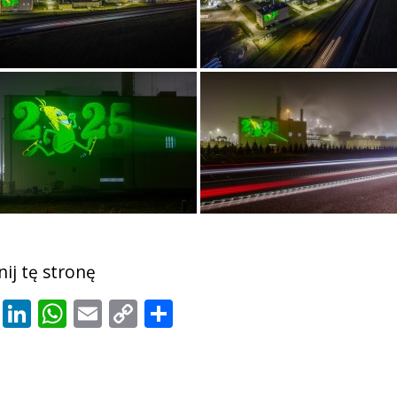
ij tę stronę
cebook
X
LinkedIn
WhatsApp
Email
Copy
Share
Link