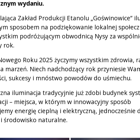
znym wydaniu.
lająca Zakład Produkcji Etanolu „Goświnowice” il
zym sposobem na podziękowanie lokalnej społecz
ystkim podróżującym obwodnicą Nysy za wspólni
 rok.
 Nowego Roku 2025 życzymy wszystkim zdrowia, ra
ia marzeń. Niech nadchodzący rok przyniesie W
ci, sukcesy i mnóstwo powodów do uśmiechu.
na iluminacja tradycyjnie już zdobi budynek sy
cji – miejsca, w którym w innowacyjny sposób
emy energię cieplną i elektryczną, jednocześnie 
 i środowisko naturalne.