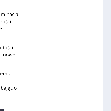
uminacja
ności
e
dości i
am nowe
stemu
dbając o