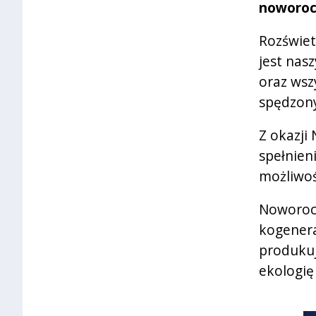
noworoc
Rozświet
jest nas
oraz wsz
spędzony
Z okazji
spełnien
możliwoś
Noworocz
kogenera
produkuj
ekologię